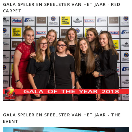
GALA SPELER EN SPEELSTER VAN HET JAAR - RED
CARPET
GALA SPELER EN SPEELSTER VAN HET JAAR - THE
EVENT