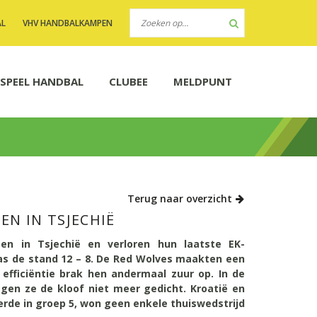
AL
VHV HANDBALKAMPEN
SPEEL HANDBAL
CLUBEE
MELDPUNT
Terug naar overzicht
EN IN TSJECHIË
n in Tsjechië en verloren hun laatste EK-
was de stand 12 – 8. De Red Wolves maakten een
fficiëntie brak hen andermaal zuur op. In de
egen ze de kloof niet meer gedicht. Kroatië en
derde in groep 5, won geen enkele thuiswedstrijd