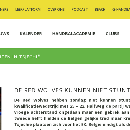
INERS
LEERPLATFORM
OVER ONS
PODCAST
BEACH
G-HANDB
EUWS
KALENDER
HANDBALACADEMIE
CLUBS
TEN IN TSJECHIË
DE RED WOLVES KUNNEN NIET STUNT
De Red Wolves hebben zondag niet kunnen stunte
kwalificatiewedstrijd met 25 – 22. Halfweg de partij 
vroege achterstand ongedaan maar een gebrek aan e
tweede helft hielden de Belgen gelijke tred maar kr
Tsjechië plaatsen zich voor het EK. België eindigt als 