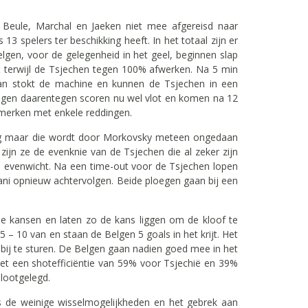
De Beule, Marchal en Jaeken niet mee afgereisd naar
spelers ter beschikking heeft. In het totaal zijn er
elgen, voor de gelegenheid in het geel, beginnen slap
ot terwijl de Tsjechen tegen 100% afwerken. Na 5 min
dan stokt de machine en kunnen de Tsjechen in een
elgen daarentegen scoren nu wel vlot en komen na 12
opmerken met enkele reddingen.
ng maar die wordt door Morkovsky meteen ongedaan
ijn ze de evenknie van de Tsjechen die al zeker zijn
 in evenwicht. Na een time-out voor de Tsjechen lopen
ani opnieuw achtervolgen. Beide ploegen gaan bij een
e kansen en laten zo de kans liggen om de kloof te
 – 10 van en staan de Belgen 5 goals in het krijt. Het
ij te sturen. De Belgen gaan nadien goed mee in het
et een shotefficiëntie van 59% voor Tsjechië en 39%
blootgelegd.
 de weinige wisselmogelijkheden en het gebrek aan