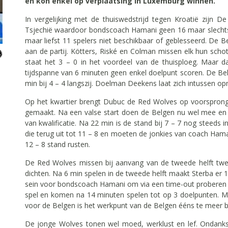
en kon enkel op verplaatsing in Luxemburg winnen.
In vergelijking met de thuiswedstrijd tegen Kroatië zijn 
Tsjechië waardoor bondscoach Hamani geen 16 maar slechts 13 
maar liefst 11 spelers niet beschikbaar of geblesseerd. De B
aan de partij. Kötters, Riské en Colman missen elk hun sch
staat het 3 – 0 in het voordeel van de thuisploeg. Maar 
tijdspanne van 6 minuten geen enkel doelpunt scoren. De B
min bij 4 – 4 langszij. Doelman Deekens laat zich intussen 
Op het kwartier brengt Dubuc de Red Wolves op voorspro
gemaakt. Na een valse start doen de Belgen nu wel mee en z
van kwalificatie. Na 22 min is de stand bij 7 – 7 nog steeds
die terug uit tot 11 – 8 en moeten de jonkies van coach Ham
12 – 8 stand rusten.
De Red Wolves missen bij aanvang van de tweede helft twe
dichten. Na 6 min spelen in de tweede helft maakt Sterba er 15
sein voor bondscoach Hamani om via een time-out proberen b
spel en komen na 14 minuten spelen tot op 3 doelpunten. M
voor de Belgen is het werkpunt van de Belgen ééns te meer 
De jonge Wolves tonen wel moed, werklust en lef. Ondanks