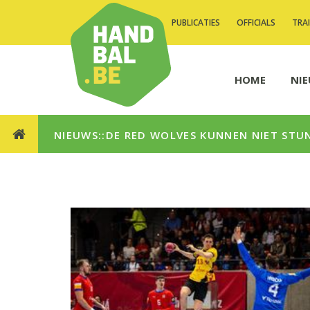
PUBLICATIES
OFFICIALS
TRA
HOME
NI
NIEUWS::DE RED WOLVES KUNNEN NIET STUN