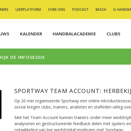
INERS
LEERPLATFORM
OVER ONS
PODCAST
BEACH
G-HANDB
EUWS
KALENDER
HANDBALACADEMIE
CLUBS
JK DE INFOSESSIE
SPORTWAY TEAM ACCOUNT: HERBEKIJ
Op 20 mei organiseerde Sportway een online introductiesess
sessie kregen clubs, trainers, analisten en stafleden uitleg o
Met het Team Account kunnen trainers onder meer wedstrijden
analyseren en gestructureerde feedback delen met spelers en
ontwikkeling van live wedstrijduitzendingen met Sportway.