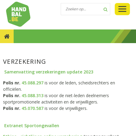
::
::
SPEEL HANDBAL
HET WELZIJN VAN DE SPELER
VERZEKERING
VERZEKERING
Samenvatting verzekeringen update 2023
Polis nr.
45.088.297
is voor de leden, scheidsrechters en
officiëlen.
Polis nr.
45.088.313
is voor de niet-leden deelnemers
sportpromotionele activiteiten en de vrijwilligers.
Polis nr.
45.070.587
is voor de vrijwilligers.
Extranet Sportongevallen