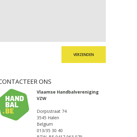
VERZENDEN
CONTACTEER ONS
Vlaamse Handbalvereniging
VZW
Dorpsstraat 74
3545 Halen
Belgium
013/35 30 40
BTW. BE 0417 063 079