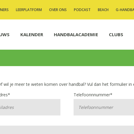
INERS
LEERPLATFORM
OVER ONS
PODCAST
BEACH
G-HANDB
EUWS
KALENDER
HANDBALACADEMIE
CLUBS
Of wil je meer te weten komen over handbal? Vul dan het formulier in e
dres*
Telefoonnnummer*